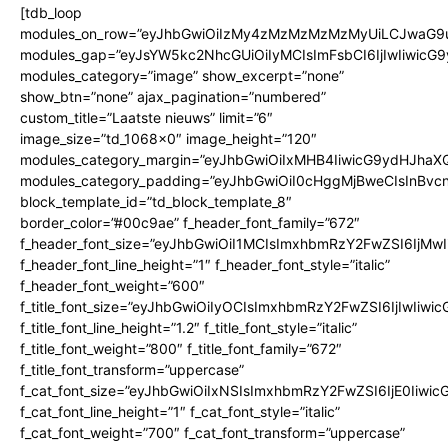
[tdb_loop
modules_on_row=”eyJhbGwiOiIzMy4zMzMzMzMzMyUiLCJwaG9u
modules_gap=”eyJsYW5kc2NhcGUiOiIyMCIsImFsbCI6IjIwIiwicG
modules_category=”image” show_excerpt=”none”
show_btn=”none” ajax_pagination=”numbered”
custom_title=”Laatste nieuws” limit=”6″
image_size=”td_1068x0″ image_height=”120″
modules_category_margin=”eyJhbGwiOiIxMHB4IiwicG9ydHJhaXQ
modules_category_padding=”eyJhbGwiOiI0cHggMjBweCIsInBvc
block_template_id=”td_block_template_8″
border_color=”#00c9ae” f_header_font_family=”672″
f_header_font_size=”eyJhbGwiOiI1MCIsImxhbmRzY2FwZSI6IjMwI
f_header_font_line_height=”1″ f_header_font_style=”italic”
f_header_font_weight=”600″
f_title_font_size=”eyJhbGwiOiIyOCIsImxhbmRzY2FwZSI6IjIwIiw
f_title_font_line_height=”1.2″ f_title_font_style=”italic”
f_title_font_weight=”800″ f_title_font_family=”672″
f_title_font_transform=”uppercase”
f_cat_font_size=”eyJhbGwiOiIxNSIsImxhbmRzY2FwZSI6IjE0Iiwi
f_cat_font_line_height=”1″ f_cat_font_style=”italic”
f_cat_font_weight=”700″ f_cat_font_transform=”uppercase”