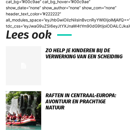
cat_bg=”#00c9ae” cat_bg_hover=”#00c9ae”
show_date=”none” show_author=”none” show_com=”none”
header_text_color=”#222222″
all_modules_space=”eyJhbGwiOiIzNiIsInBvcnRyYWl0IjoiMjAifQ==
tdc_css=”eyJwaG9uZSI6eyJtYXJnaW4tYm90dG9tIjoiODAiLCJka
Lees ook
ZO HELP JE KINDEREN BIJ DE
VERWERKING VAN EEN SCHEIDING
RAFTEN IN CENTRAAL-EUROPA:
AVONTUUR EN PRACHTIGE
NATUUR