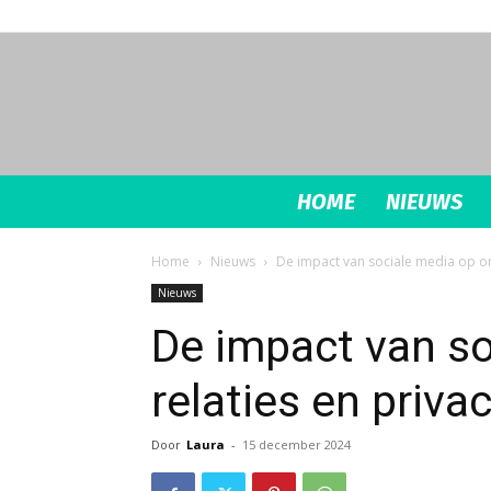
HOME
NIEUWS
Home
Nieuws
De impact van sociale media op on
Nieuws
De impact van s
relaties en priva
Door
Laura
-
15 december 2024