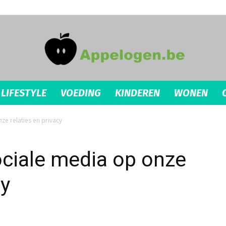
LIFESTYLE
VOEDING
KINDEREN
WONEN
appelogen.be
ze relaties en privacy
ociale media op onze
cy