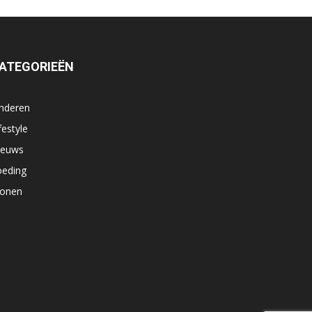
ATEGORIEËN
inderen
festyle
ieuws
oeding
onen