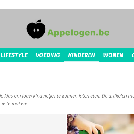
LIFESTYLE
VOEDING
KINDEREN
WONEN
appelogen.be
e klus om jouw kind netjes te kunnen laten eten. De artikelen me
r je te maken!