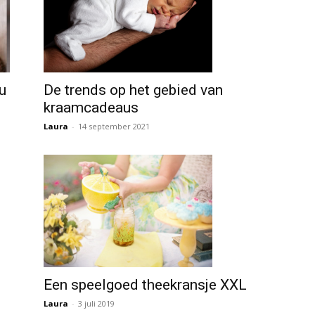
De trends op het gebied van
u
kraamcadeaus
Laura
-
14 september 2021
Een speelgoed theekransje XXL
Laura
-
3 juli 2019