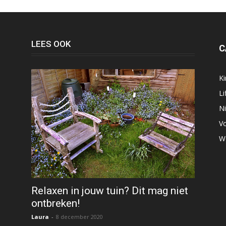
LEES OOK
C
K
Li
N
V
W
Relaxen in jouw tuin? Dit mag niet
ontbreken!
Laura
-
8 december 2020