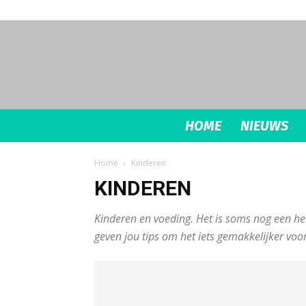
HOME
NIEUWS
Home
Kinderen
KINDEREN
Kinderen en voeding. Het is soms nog een hel
geven jou tips om het iets gemakkelijker voo