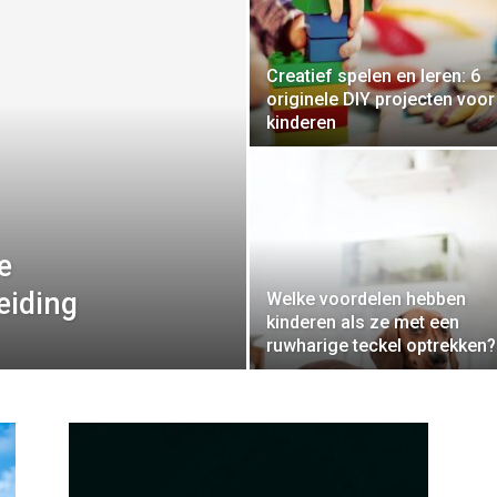
Creatief spelen en leren: 6
originele DIY projecten voor
kinderen
e
eiding
Welke voordelen hebben
kinderen als ze met een
ruwharige teckel optrekken?