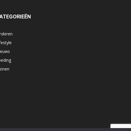
ATEGORIEËN
inderen
festyle
ieuws
oeding
onen