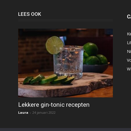
LEES OOK
C
K
Li
N
V
W
Lekkere gin-tonic recepten
Laura
-
24 januari 2022