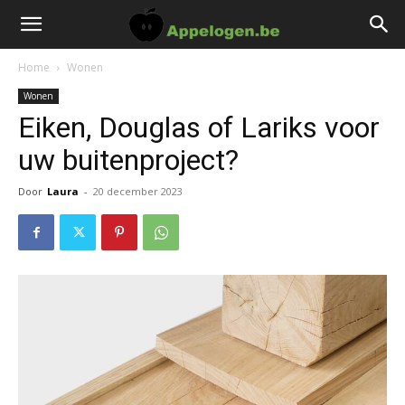
Home
Wonen
Wonen
Eiken, Douglas of Lariks voor
uw buitenproject?
Door
Laura
-
20 december 2023