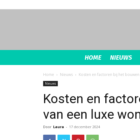
HOME
NIEUWS
Home
Nieuws
Kosten en factoren bij het bouwen
Nieuws
Kosten en factor
van een luxe won
Door
Laura
-
17 december 2024