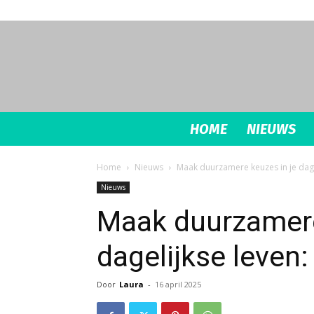
HOME
NIEUWS
Home
Nieuws
Maak duurzamere keuzes in je dageli
Nieuws
Maak duurzamere
dagelijkse leven: 
Door
Laura
-
16 april 2025