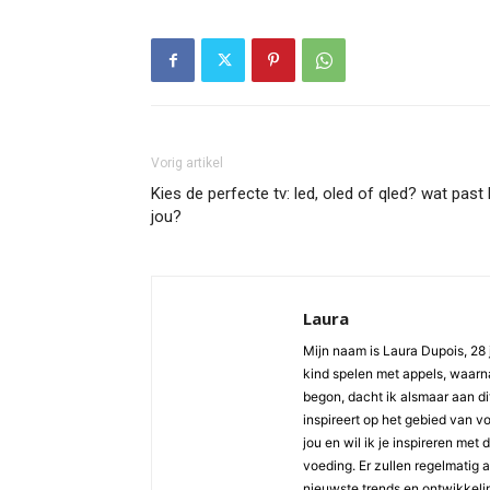
Vorig artikel
Kies de perfecte tv: led, oled of qled? wat past b
jou?
Laura
Mijn naam is Laura Dupois, 28 
kind spelen met appels, waarna
begon, dacht ik alsmaar aan di
inspireert op het gebied van v
jou en wil ik je inspireren met
voeding. Er zullen regelmatig 
nieuwste trends en ontwikkelin