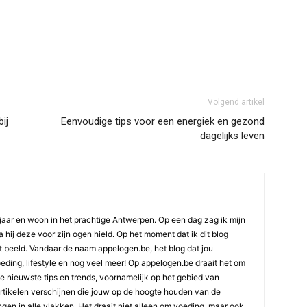
Volgend artikel
ij
Eenvoudige tips voor een energiek en gezond
dagelijks leven
jaar en woon in het prachtige Antwerpen. Op een dag zag ik mijn
 hij deze voor zijn ogen hield. Op het moment dat ik dit blog
t beeld. Vandaar de naam appelogen.be, het blog dat jou
oeding, lifestyle en nog veel meer! Op appelogen.be draait het om
 de nieuwste tips en trends, voornamelijk op het gebied van
artikelen verschijnen die jouw op de hoogte houden van de
gen in alle vlakken. Het draait niet alleen om voeding, maar ook