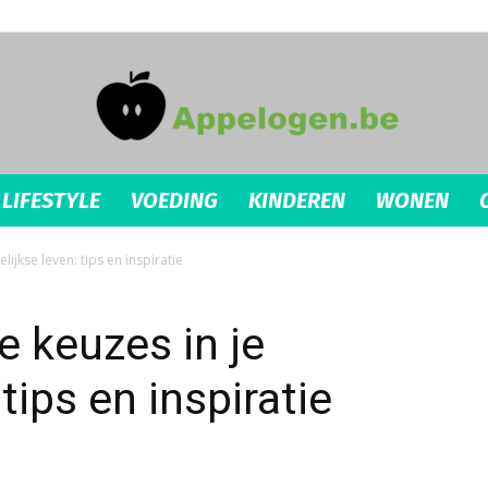
LIFESTYLE
VOEDING
KINDEREN
WONEN
appelogen.be
jkse leven: tips en inspiratie
 keuzes in je
tips en inspiratie