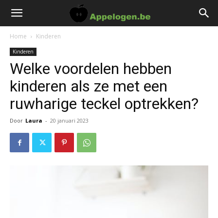
Home
Kinderen
Kinderen
Welke voordelen hebben
kinderen als ze met een
ruwharige teckel optrekken?
Door
Laura
-
20 januari 2023