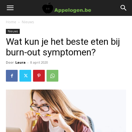
Home
Nieuws
Nieuws
Wat kun je het beste eten bij
burn-out symptomen?
Door
Laura
-
8 april 2020