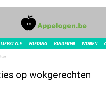
LIFESTYLE
VOEDING
KINDEREN
WONEN
appelogen.be
chten
aties op wokgerechten