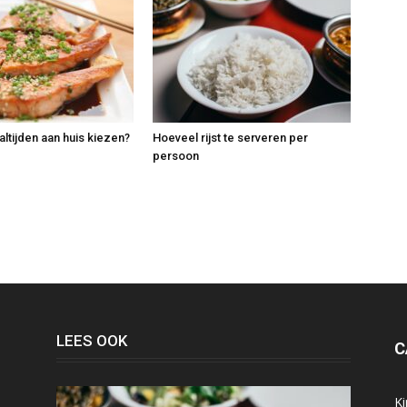
tijden aan huis kiezen?
Hoeveel rijst te serveren per
persoon
LEES OOK
C
K