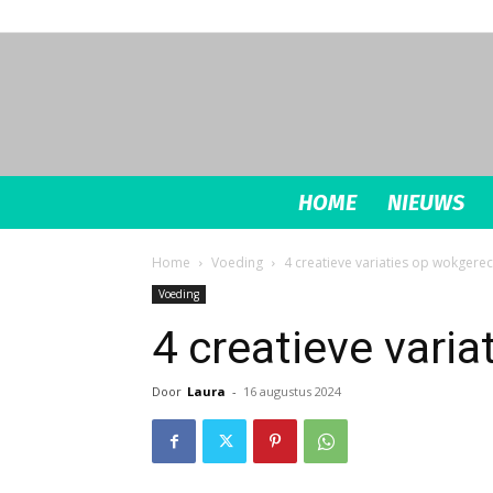
HOME
NIEUWS
Home
Voeding
4 creatieve variaties op wokgere
Voeding
4 creatieve vari
Door
Laura
-
16 augustus 2024