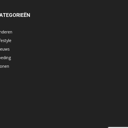
ATEGORIEËN
inderen
festyle
ieuws
oeding
onen