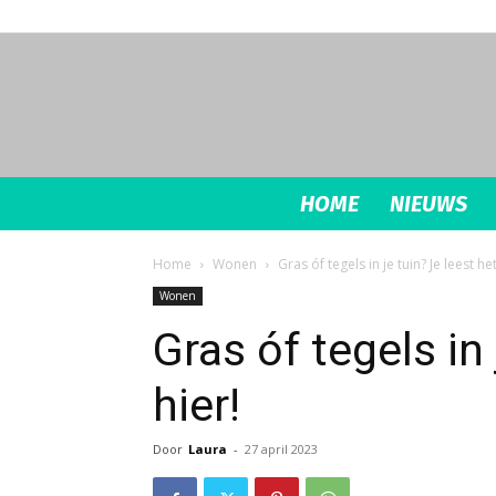
HOME
NIEUWS
Home
Wonen
Gras óf tegels in je tuin? Je leest het
Wonen
Gras óf tegels in 
hier!
Door
Laura
-
27 april 2023