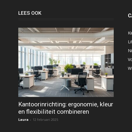
LEES OOK
C
K
Li
N
V
W
Kantoorinrichting: ergonomie, kleur
en flexibiliteit combineren
Laura
-
12 februari 2025