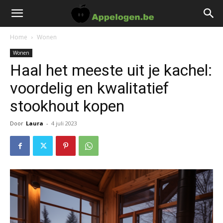
Home
Wonen
Wonen
Haal het meeste uit je kachel:
voordelig en kwalitatief
stookhout kopen
Door
Laura
-
4 juli 2023