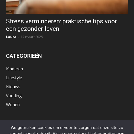
Stress verminderen: praktische tips voor
een gezonder leven
Laura
-
17 maart 2025
CATEGORIEËN
Kinderen
Lifestyle
Nieuws
Voeding
Wonen
We gebruiken cookies om ervoor te zorgen dat onze site zo
Home
Influencer marketing nodig?
Contactformulier
soepel mogelijk draait. Als je doorgaat met het gebruiken van