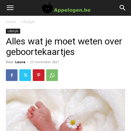
Home
Lifestyle
Lifestyle
Alles wat je moet weten over
geboortekaartjes
Door
Laura
-
23 november 2021