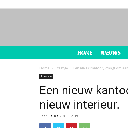
HOME
NIEUWS
Home
Lifestyle
Een nieuw kantoor, vraagt om een 
Lifestyle
Een nieuw kantoo
nieuw interieur.
Door
Laura
-
8 juli 2019