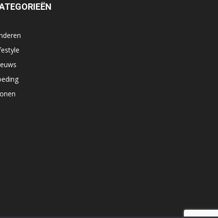
ATEGORIEËN
inderen
festyle
ieuws
oeding
onen