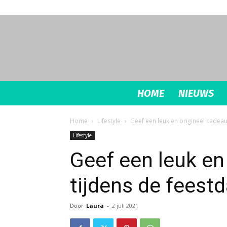
HOME
NIEUWS
Home
Lifestyle
Geef een leuk en origineel cadeau
Lifestyle
Geef een leuk en
tijdens de feest
Door
Laura
-
2 juli 2021