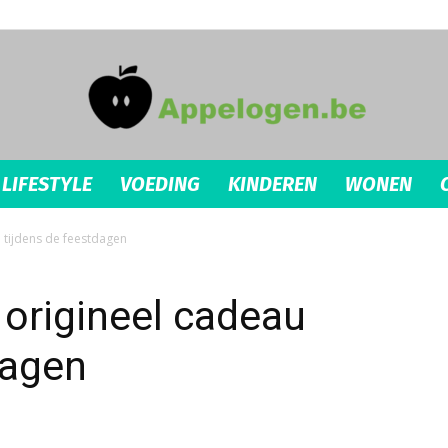
LIFESTYLE
VOEDING
KINDEREN
WONEN
appelogen.be
 tijdens de feestdagen
 origineel cadeau
dagen